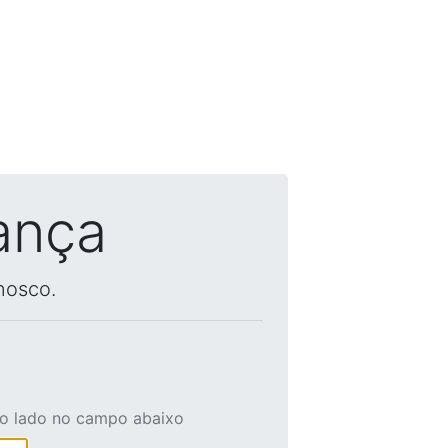
ança
nosco.
ao lado no campo abaixo