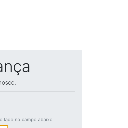
ança
nosco.
ao lado no campo abaixo